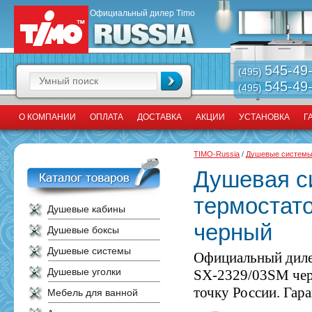
Официальный дилер Timo
545-49
(495)
545-49
(495)
О КОМПАНИИ
ОПЛАТА
ДОСТАВКА
АКЦИИ
УСТАНОВКА
Г
TIMO-Russia
/
Душевые систем
Душевая с
термостат
Душевые кабины
черный
Душевые боксы
Душевые системы
Официальный диле
Душевые уголки
SX-2329/03SM чер
точку России. Гара
Мебель для ванной