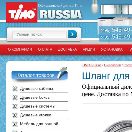
Официальный дилер Timo
545-49
(495)
545-49
(495)
О КОМПАНИИ
ОПЛАТА
ДОСТАВКА
АКЦИИ
УСТАНОВКА
Г
TIMO-Russia
/
Смесители
/
Сопу
Шланг для
Официальный диле
Душевые кабины
цене. Доставка по 
Душевые боксы
Душевые системы
Душевые уголки
Мебель для ванной