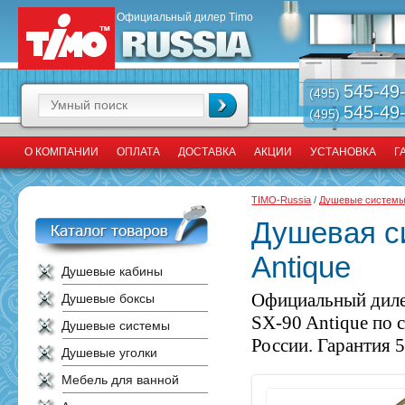
Официальный дилер Timo
545-49
(495)
545-49
(495)
О КОМПАНИИ
ОПЛАТА
ДОСТАВКА
АКЦИИ
УСТАНОВКА
Г
TIMO-Russia
/
Душевые систем
Душевая с
Antique
Душевые кабины
Официальный диле
Душевые боксы
SX-90 Antique по 
Душевые системы
России. Гарантия 5
Душевые уголки
Мебель для ванной