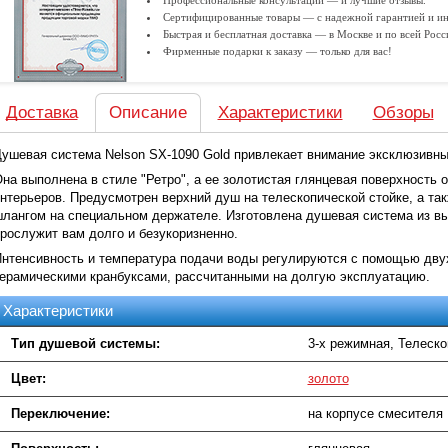
Профессиональные консультации — и лучшие отзывы.
Сертифицированные товары — с надежной гарантией и ин
Быстрая и бесплатная доставка — в Москве и по всей Росс
Фирменные подарки к заказу — только для вас!
Доставка
Описание
Характеристики
Обзоры
ушевая система Nelson SX-1090 Gold привлекает внимание эксклюзивны
на выполнена в стиле "Ретро", а ее золотистая глянцевая поверхность 
нтерьеров. Предусмотрен верхний душ на телескопической стойке, а та
лангом на специальном держателе. Изготовлена душевая система из вы
рослужит вам долго и безукоризненно.
нтенсивность и температура подачи воды регулируются с помощью дву
ерамическими кранбуксами, рассчитанными на долгую эксплуатацию.
Характеристики
Тип душевой системы:
3-х режимная, Телеско
Цвет:
золото
Переключение:
на корпусе смесителя