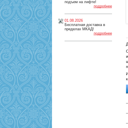
подъем на лифте!
подробнее
01.08.2026
Бесплатная доставка в
пределах МКАД!
подробнее
Д
О
и
ш
п
И
к