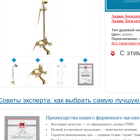
Акция: Бесплатн
Акция: Бесплат
Тип душевой си
Цвет:
золото
Переключение:
н
Все характеристи
С эти
Советы эксперта: как выбрать самую лучшу
Преимущества нашего фирменного магази
Настоящее качество — от официального дилера TIMO.
Полный ассортимент продукции — включая все новинки.
Гарантия минимальных цен — дешевле только "серые" тов