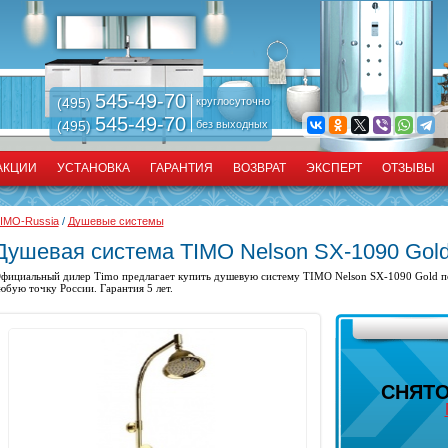
545-49-70
(495)
круглосуточно
545-49-70
(495)
без выходных
АКЦИИ
УСТАНОВКА
ГАРАНТИЯ
ВОЗВРАТ
ЭКСПЕРТ
ОТЗЫВЫ
IMO-Russia
/
Душевые системы
Душевая система TIMO Nelson SX-1090 Gol
фициальный дилер Timo предлагает купить
душевую систему
TIMO Nelson SX-1090 Gold по
юбую точку России. Гарантия 5 лет.
СНЯТО