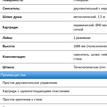
Поверхность:
глянцевая
Смеситель:
двухвентильный с кер
Шланг душа:
металлический, 1,5 м
керамический, Ø40 м
Картридж:
сеткой
Лейка:
1-режимная
Высота:
1688 мм (телескопичес
смеситель, шланг, лей
Комплектация:
стене.
Штанга:
Телескопическая (min 
Преимущества
Простое двухвентильное управление.
Картридж с шумопоглощающими пластинами.
Простое крепление к стене.