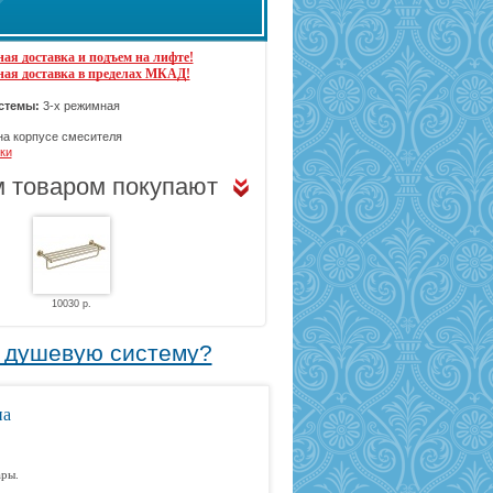
ая доставка и подъем на лифте!
ная доставка в пределах МКАД!
стемы:
3-х режимная
а корпусе смесителя
ки
м товаром покупают
10030 р.
ю душевую систему?
на
ары.